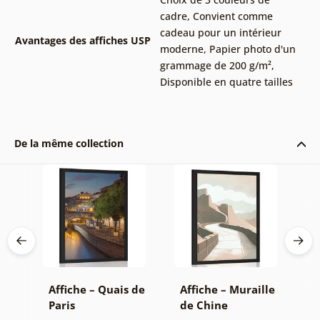
cadre
,
Convient comme
cadeau pour un intérieur
Avantages des affiches USP
moderne
,
Papier photo d'un
grammage de 200 g/m²
,
Disponible en quatre tailles
De la même collection
Affiche – Quais de
Affiche – Muraille
A
Paris
de Chine
Y