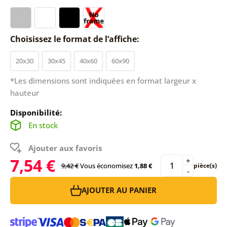
Choisissez le format de l’affiche:
20x30
30x45
40x60
60x90
*Les dimensions sont indiquées en format largeur x
hauteur
Disponibilité:
En stock
Ajouter aux favoris
7,54 €
+
9,42 €
Vous économisez
1,88 €
pièce(s)
-
AJOUTER AU PANIER