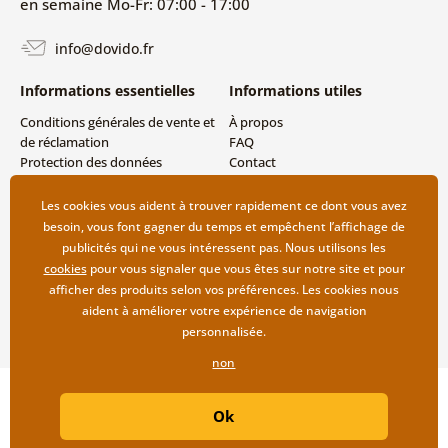
en semaine Mo-Fr: 07:00 - 17:00
info@dovido.fr
Informations essentielles
Informations utiles
Conditions générales de vente et
À propos
de réclamation
FAQ
Protection des données
Contact
personnelles
Livraison directe (Dropshipping)
Modes de livraison et de
Les cookies vous aident à trouver rapidement ce dont vous avez
paiement
besoin, vous font gagner du temps et empêchent l’affichage de
Retour des produits
publicités qui ne vous intéressent pas. Nous utilisons les
cookies
pour vous signaler que vous êtes sur notre site et pour
afficher des produits selon vos préférences. Les cookies nous
aident à améliorer votre expérience de navigation
personnalisée.
non
Copyright ©2019 © Dovido.fr.
Ok
Webdesign
Litvanyi.sk
| Boutique en ligne créée par