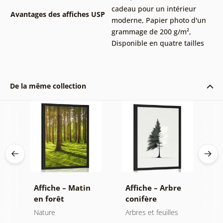
cadeau pour un intérieur
Avantages des affiches USP
moderne
,
Papier photo d'un
grammage de 200 g/m²
,
Disponible en quatre tailles
De la même collection
e
Affiche – Matin
Affiche – Arbre
A
en forêt
conifère
m
minimaliste
Nature
Arbres et feuilles
N