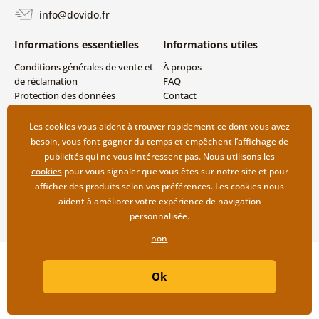
info@dovido.fr
Informations essentielles
Informations utiles
Conditions générales de vente et
À propos
de réclamation
FAQ
Protection des données
Contact
personnelles
Livraison directe (Dropshipping)
Modes de livraison et de
Les cookies vous aident à trouver rapidement ce dont vous avez
paiement
besoin, vous font gagner du temps et empêchent l’affichage de
Retour des produits
publicités qui ne vous intéressent pas. Nous utilisons les
cookies
pour vous signaler que vous êtes sur notre site et pour
afficher des produits selon vos préférences. Les cookies nous
aident à améliorer votre expérience de navigation
personnalisée.
non
Copyright ©2019 © Dovido.fr.
Ok
Webdesign
Litvanyi.sk
| Boutique en ligne créée par