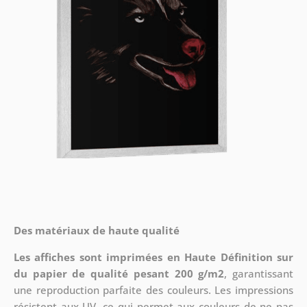
Des matériaux de haute qualité
Les affiches sont imprimées en Haute Définition sur
du papier de qualité pesant 200 g/m2
, garantissant
une reproduction parfaite des couleurs. Les impressions
résistent aux UV, ce qui permet aux couleurs de ne pas