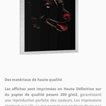
Des matériaux de haute qualité
Les affiches sont imprimées en Haute Définition sur
du papier de qualité pesant 200 g/m2
, garantissant
une reproduction parfaite des couleurs. Les impressions
résistent aux UV, ce qui permet aux couleurs de ne pas