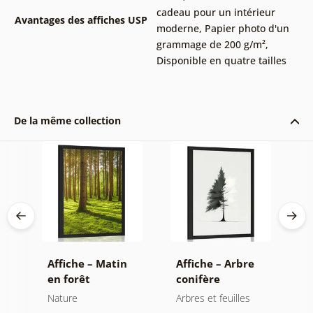
cadeau pour un intérieur
Avantages des affiches USP
moderne
,
Papier photo d'un
grammage de 200 g/m²
,
Disponible en quatre tailles
De la même collection
e
Affiche – Matin
Affiche – Arbre
A
en forêt
conifère
m
minimaliste
Nature
Arbres et feuilles
N