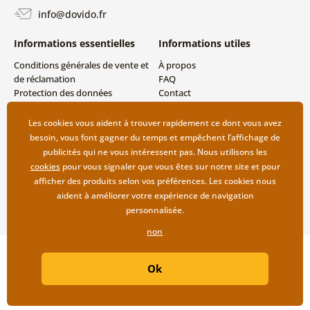
info@dovido.fr
Informations essentielles
Informations utiles
Conditions générales de vente et
À propos
de réclamation
FAQ
Protection des données
Contact
personnelles
Livraison directe (Dropshipping)
Modes de livraison et de
Les cookies vous aident à trouver rapidement ce dont vous avez
paiement
besoin, vous font gagner du temps et empêchent l’affichage de
Retour des produits
publicités qui ne vous intéressent pas. Nous utilisons les
cookies
pour vous signaler que vous êtes sur notre site et pour
afficher des produits selon vos préférences. Les cookies nous
aident à améliorer votre expérience de navigation
personnalisée.
non
Copyright ©2019 © Dovido.fr.
Ok
Webdesign
Litvanyi.sk
| Boutique en ligne créée par