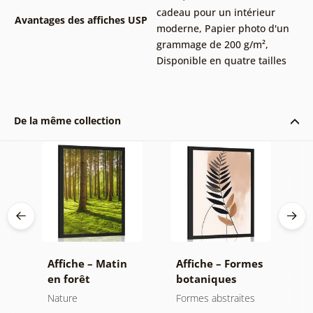
cadeau pour un intérieur
Avantages des affiches USP
moderne
,
Papier photo d'un
grammage de 200 g/m²
,
Disponible en quatre tailles
De la même collection
es
Affiche – Matin
Affiche – Formes
A
en forêt
botaniques
c
abstraites
m
Nature
Formes abstraites
Ar
fougère