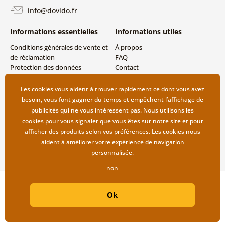
info@dovido.fr
Informations essentielles
Informations utiles
Conditions générales de vente et
À propos
de réclamation
FAQ
Protection des données
Contact
personnelles
Livraison directe (Dropshipping)
Modes de livraison et de
Les cookies vous aident à trouver rapidement ce dont vous avez
paiement
besoin, vous font gagner du temps et empêchent l’affichage de
Retour des produits
publicités qui ne vous intéressent pas. Nous utilisons les
cookies
pour vous signaler que vous êtes sur notre site et pour
afficher des produits selon vos préférences. Les cookies nous
aident à améliorer votre expérience de navigation
personnalisée.
non
Copyright ©2019 © Dovido.fr.
Ok
Webdesign
Litvanyi.sk
| Boutique en ligne créée par