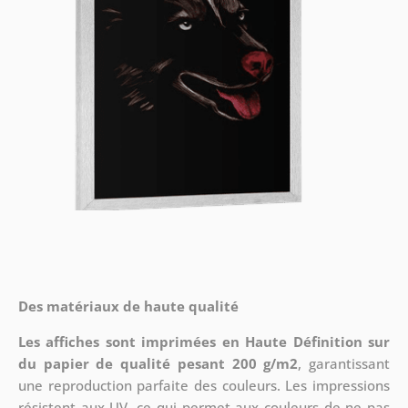
Des matériaux de haute qualité
Les affiches sont imprimées en Haute Définition sur
du papier de qualité pesant 200 g/m2
, garantissant
une reproduction parfaite des couleurs. Les impressions
résistent aux UV, ce qui permet aux couleurs de ne pas