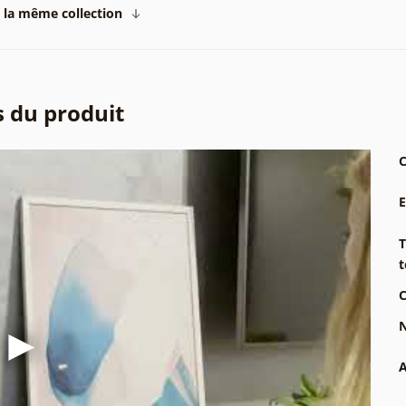
 la même collection
s du produit
C
T
t
C
N
A