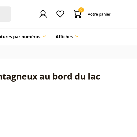
0
Votre panier
ntures par numéros
Affiches
ntagneux au bord du lac