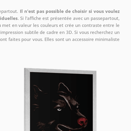
separtout.
Il n'est pas possible de choisir si vous voulez
iduelles
. Si l'affiche est présentée avec un passepartout,
u met en valeur les couleurs et crée un contraste entre le
e impression subtile de cadre en 3D. Si vous recherchez un
ont faites pour vous. Elles sont un accessoire minimaliste