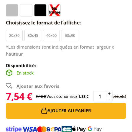
Choisissez le format de l’affiche:
20x30
30x45
40x60
60x90
*Les dimensions sont indiquées en format largeur x
hauteur
Disponibilité:
En stock
Ajouter aux favoris
7,54 €
+
9,42 €
Vous économisez
1,88 €
pièce(s)
-
AJOUTER AU PANIER