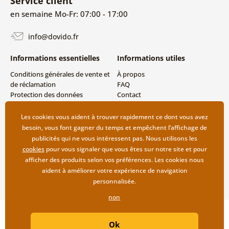
Service client
en semaine Mo-Fr: 07:00 - 17:00
info@dovido.fr
Informations essentielles
Informations utiles
Conditions générales de vente et
À propos
de réclamation
FAQ
Protection des données
Contact
personnelles
Livraison directe (Dropshipping)
Modes de livraison et de
Les cookies vous aident à trouver rapidement ce dont vous avez
paiement
besoin, vous font gagner du temps et empêchent l’affichage de
Retour des produits
publicités qui ne vous intéressent pas. Nous utilisons les
cookies
pour vous signaler que vous êtes sur notre site et pour
afficher des produits selon vos préférences. Les cookies nous
aident à améliorer votre expérience de navigation
personnalisée.
non
Copyright ©2019 © Dovido.fr.
Ok
Webdesign
Litvanyi.sk
| Boutique en ligne créée par