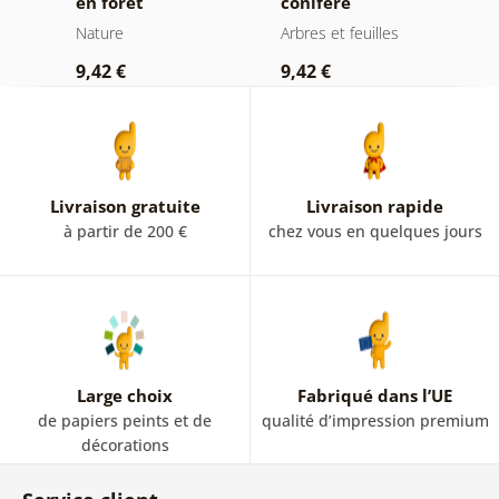
en forêt
conifère
m
minimaliste
Nature
Arbres et feuilles
N
9,42 €
9,42 €
7
Livraison gratuite
Livraison rapide
à partir de 200 €
chez vous en quelques jours
Large choix
Fabriqué dans l’UE
de papiers peints et de
qualité d’impression premium
décorations