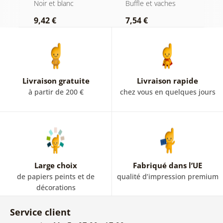
en noir et blanc
cigare et whisky
b
Noir et blanc
Buffle et vaches
N
9,42 €
7,54 €
7
Livraison gratuite
Livraison rapide
à partir de 200 €
chez vous en quelques jours
Large choix
Fabriqué dans l’UE
de papiers peints et de
qualité d’impression premium
décorations
Service client