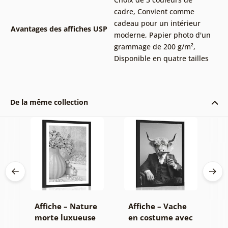
cadre
,
Convient comme
cadeau pour un intérieur
Avantages des affiches USP
moderne
,
Papier photo d'un
grammage de 200 g/m²
,
Disponible en quatre tailles
De la même collection
on
Affiche – Nature
Affiche – Vache
A
morte luxueuse
en costume avec
f