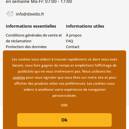
en semaine Mo-Fr: 07:00 - 17:00
info@dovido.fr
Informations essentielles
Informations utiles
Conditions générales de vente et
À propos
de réclamation
FAQ
Protection des données
Contact
personnelles
Livraison directe (Dropshipping)
Modes de livraison et de
Les cookies vous aident à trouver rapidement ce dont vous avez
paiement
besoin, vous font gagner du temps et empêchent l’affichage de
Retour des produits
publicités qui ne vous intéressent pas. Nous utilisons les
cookies
pour vous signaler que vous êtes sur notre site et pour
afficher des produits selon vos préférences. Les cookies nous
aident à améliorer votre expérience de navigation
personnalisée.
non
Copyright ©2019 © Dovido.fr.
Ok
Webdesign
Litvanyi.sk
| Boutique en ligne créée par