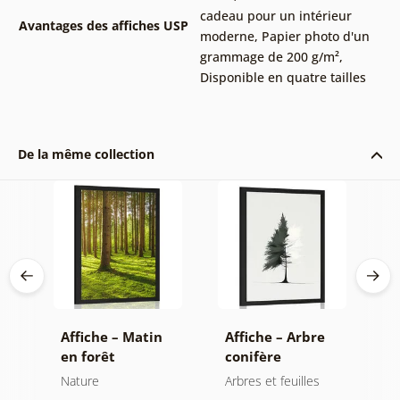
cadeau pour un intérieur
Avantages des affiches USP
moderne
,
Papier photo d'un
grammage de 200 g/m²
,
Disponible en quatre tailles
De la même collection
es
Affiche – Matin
Affiche – Arbre
A
en forêt
conifère
m
minimaliste
Nature
Arbres et feuilles
N