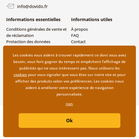
info@dovido.fr
Informations essentielles
Informations utiles
Conditions générales de vente et
À propos
de réclamation
FAQ
Protection des données
Contact
personnelles
Livraison directe (Dropshipping)
Modes de livraison et de
Les cookies vous aident à trouver rapidement ce dont vous avez
paiement
besoin, vous font gagner du temps et empêchent l’affichage de
Retour des produits
publicités qui ne vous intéressent pas. Nous utilisons les
cookies
pour vous signaler que vous êtes sur notre site et pour
afficher des produits selon vos préférences. Les cookies nous
aident à améliorer votre expérience de navigation
personnalisée.
non
Copyright ©2019 © Dovido.fr.
Ok
Webdesign
Litvanyi.sk
| Boutique en ligne créée par