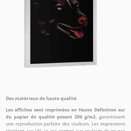
Des matériaux de haute qualité
Les affiches sont imprimées en Haute Définition sur
du papier de qualité pesant 200 g/m2
, garantissant
une reproduction parfaite des couleurs. Les impressions
résistent aux UV, ce qui permet aux couleurs de ne pas