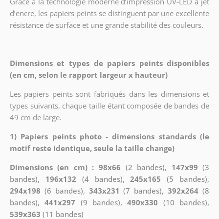
Grâce à la technologie moderne d’impression UV-LED à jet
d’encre, les papiers peints se distinguent par une excellente
résistance de surface et une grande stabilité des couleurs.
Dimensions et types de papiers peints disponibles
(en cm, selon le rapport largeur x hauteur)
Les papiers peints sont fabriqués dans les dimensions et
types suivants, chaque taille étant composée de bandes de
49 cm de large.
1) Papiers peints photo - dimensions standards (le
motif reste identique, seule la taille change)
Dimensions (en cm) : 98x66
(2 bandes),
147x99
(3
bandes),
196x132
(4 bandes),
245x165
(5 bandes),
294x198
(6 bandes),
343x231
(7 bandes),
392x264
(8
bandes),
441x297
(9 bandes),
490x330
(10 bandes),
539x363
(11 bandes)