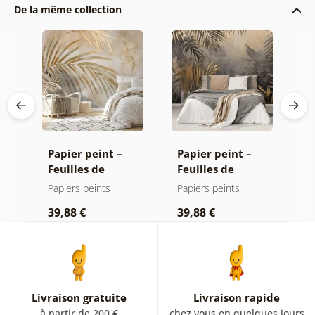
De la même collection
Lys
Papier peint –
Papier peint –
P
it
Feuilles de
Feuilles de
p
palmier dorées
palmier dans la
M
Papiers peints
Papiers peints
P
sur fond beige
jungle
39,88 €
39,88 €
3
Livraison gratuite
Livraison rapide
à partir de 200 €
chez vous en quelques jours