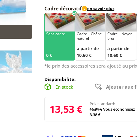
Cadre décoratif
en savoir plus
i
Sans cadre
Cadre – Chêne
Cadre – Noyer
naturel
brun
à partir de
à partir de
0 €
10,60 €
10,60 €
*le prix des accessoires sera ajouté au prix
Disponibilité:
En stock
Ajouter aux f
Prix standard:
13,53 €
16,91 €
Vous économisez
3,38 €