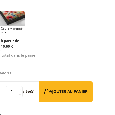
Cadre – Wengé
noir
à partir de
10,60 €
 total dans le panier
avoris
+
AJOUTER AU PANIER
pièce(s)
-