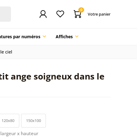
0
Votre panier
ntures par numéros
Affiches
le ciel
tit ange soigneux dans le
120x80
150x100
largeur x hauteur