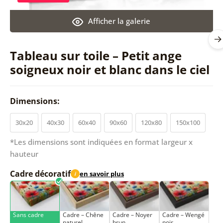
Afficher la galerie
Tableau sur toile – Petit ange
soigneux noir et blanc dans le ciel
Dimensions:
30x20
40x30
60x40
90x60
120x80
150x100
*Les dimensions sont indiquées en format largeur x
hauteur
Cadre décoratif
en savoir plus
i
Sans cadre
Cadre – Chêne
Cadre – Noyer
Cadre – Wengé
naturel
brun
noir