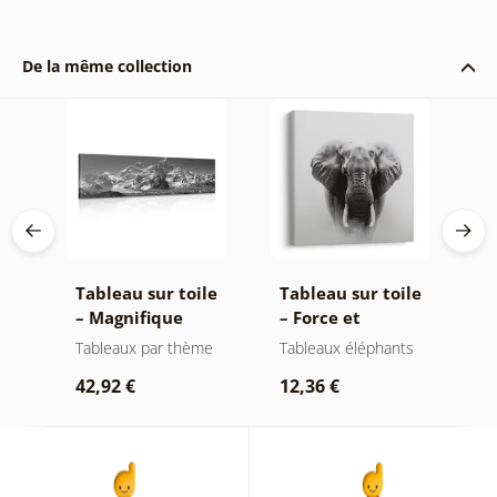
De la même collection
le
Tableau sur toile
Tableau sur toile
T
de
– Magnifique
– Force et
–
oir
sommet de
sérénité de
m
t
Tableaux par thème
Tableaux éléphants
P
montagne en noir
l'éléphant
n
r
42,92 €
12,36 €
et blanc
2