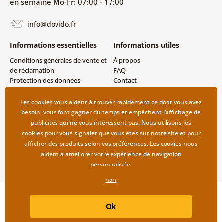
en semaine Mo-Fr: 07:00 - 17:00
info@dovido.fr
Informations essentielles
Informations utiles
Conditions générales de vente et
À propos
de réclamation
FAQ
Protection des données
Contact
personnelles
Livraison directe (Dropshipping)
Modes de livraison et de
Les cookies vous aident à trouver rapidement ce dont vous avez
paiement
besoin, vous font gagner du temps et empêchent l’affichage de
Retour des produits
publicités qui ne vous intéressent pas. Nous utilisons les
cookies
pour vous signaler que vous êtes sur notre site et pour
afficher des produits selon vos préférences. Les cookies nous
aident à améliorer votre expérience de navigation
personnalisée.
non
Copyright ©2019 © Dovido.fr.
Ok
Webdesign
Litvanyi.sk
| Boutique en ligne créée par