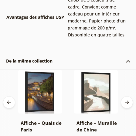
cadre
,
Convient comme
cadeau pour un intérieur
Avantages des affiches USP
moderne
,
Papier photo d'un
grammage de 200 g/m²
,
Disponible en quatre tailles
De la même collection
ur
Affiche – Quais de
Affiche – Muraille
A
ew
Paris
de Chine
Y