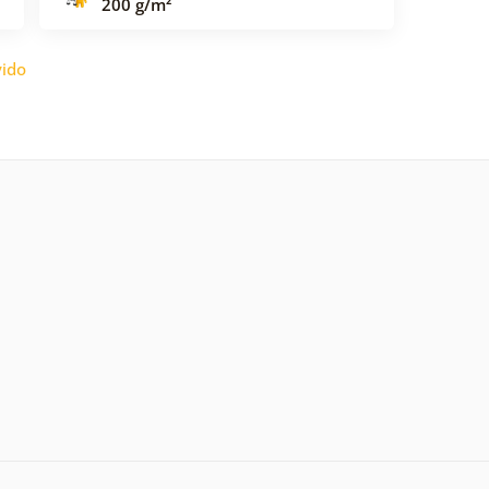
200 g/m²
ido