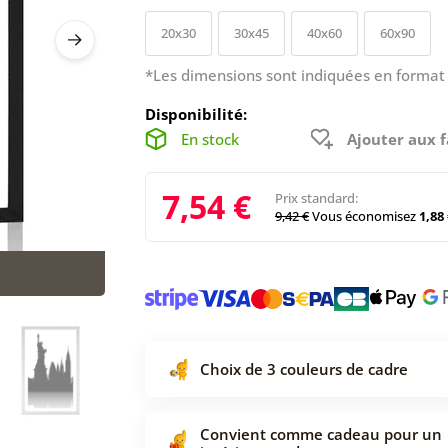
20x30
30x45
40x60
60x90
*Les dimensions sont indiquées en format 
Disponibilité:
En stock
Ajouter aux f
7,54 €
Prix standard:
9,42 €
Vous économisez
1,88 
Choix de 3 couleurs de cadre
Convient comme cadeau pour un