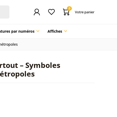
0
Votre panier
ntures par numéros
Affiches
métropoles
artout – Symboles
étropoles