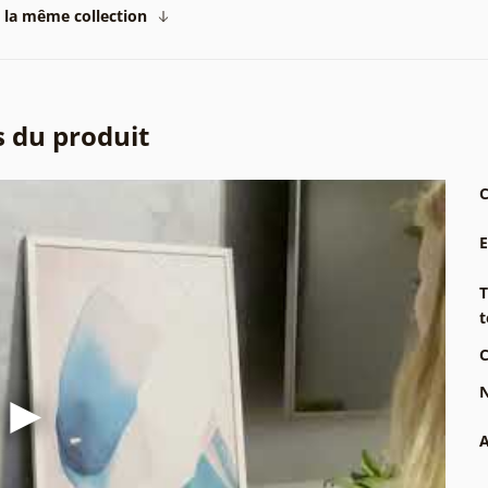
 la même collection
s du produit
C
T
t
C
N
A