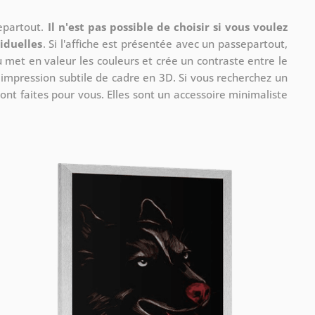
separtout.
Il n'est pas possible de choisir si vous voulez
iduelles
. Si l'affiche est présentée avec un passepartout,
u met en valeur les couleurs et crée un contraste entre le
e impression subtile de cadre en 3D. Si vous recherchez un
ont faites pour vous. Elles sont un accessoire minimaliste