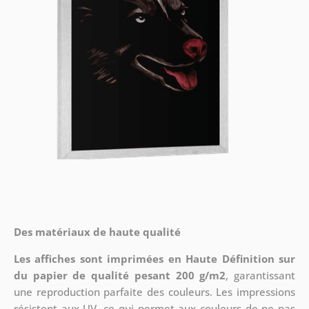
Des matériaux de haute qualité
Les affiches sont imprimées en Haute Définition sur
du papier de qualité pesant 200 g/m2
, garantissant
une reproduction parfaite des couleurs. Les impressions
résistent aux UV, ce qui permet aux couleurs de ne pas