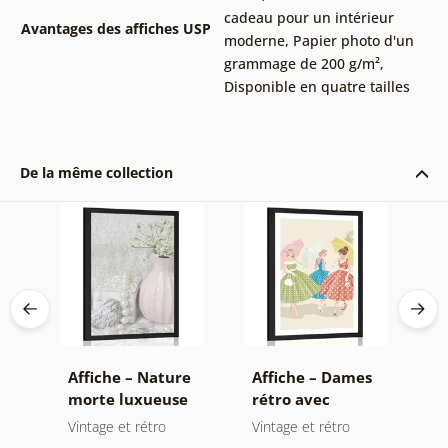
cadeau pour un intérieur
Avantages des affiches USP
moderne
,
Papier photo d'un
grammage de 200 g/m²
,
Disponible en quatre tailles
De la même collection
e
Affiche – Nature
Affiche – Dames
A
morte luxueuse
rétro avec
d
Shabby Chic
parapluies
s
Vintage et rétro
Vintage et rétro
B