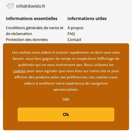
info@dovido.fr
Informations essentielles
Informations utiles
Conditions générales de vente et
À propos
de réclamation
FAQ
Protection des données
Contact
personnelles
Livraison directe (Dropshipping)
Modes de livraison et de
Les cookies vous aident à trouver rapidement ce dont vous avez
paiement
besoin, vous font gagner du temps et empêchent l’affichage de
Retour des produits
publicités qui ne vous intéressent pas. Nous utilisons les
cookies
pour vous signaler que vous êtes sur notre site et pour
afficher des produits selon vos préférences. Les cookies nous
aident à améliorer votre expérience de navigation
personnalisée.
non
Copyright ©2019 © Dovido.fr.
Ok
Webdesign
Litvanyi.sk
| Boutique en ligne créée par