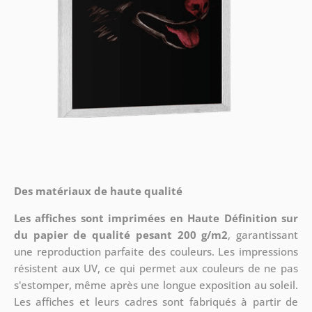
Des matériaux de haute qualité
Les affiches sont imprimées en Haute Définition sur
du papier de qualité pesant 200 g/m2
, garantissant
une reproduction parfaite des couleurs. Les impressions
résistent aux UV, ce qui permet aux couleurs de ne pas
s'estomper, même après une longue exposition au soleil.
Les affiches et leurs cadres sont fabriqués à partir de