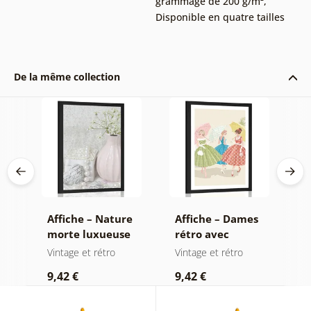
grammage de 200 g/m²
,
Disponible en quatre tailles
De la même collection
e
Affiche – Nature
Affiche – Dames
A
morte luxueuse
rétro avec
d
Shabby Chic
parapluies
s
Vintage et rétro
Vintage et rétro
B
9,42 €
9,42 €
7