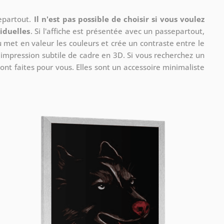
separtout.
Il n'est pas possible de choisir si vous voulez
iduelles
. Si l'affiche est présentée avec un passepartout,
u met en valeur les couleurs et crée un contraste entre le
e impression subtile de cadre en 3D. Si vous recherchez un
ont faites pour vous. Elles sont un accessoire minimaliste