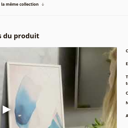
 la même collection
s du produit
C
T
t
C
N
A