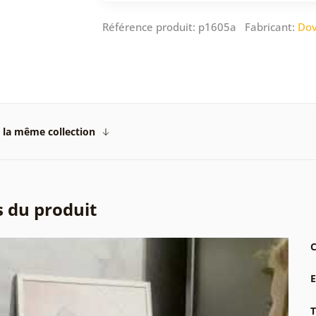
Référence produit: p1605a Fabricant:
Dov
 la même collection
s du produit
C
T