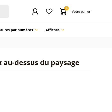
0
Votre panier
ntures par numéros
Affiches
ux au-dessus du paysage