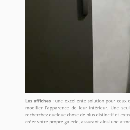
Les affiches
: une excellente solution pour ceux 
modifier l'apparence de leur intérieur. Une seul
recherchez quelque chose de plus distinctif et extr
créer votre propre galerie, assurant ainsi une at