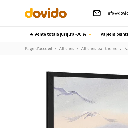
info@dovid
🔥 Vente totale jusqu'à -70 %
Papiers pein
Page d’accueil
Affiches
Affiches par thème
N