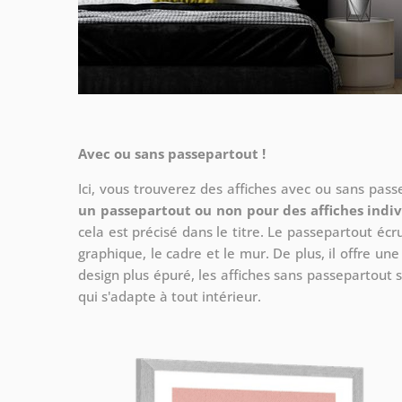
Avec ou sans passepartout !
Ici, vous trouverez des affiches avec ou sans pas
un passepartout ou non pour des affiches indiv
cela est précisé dans le titre. Le passepartout écr
graphique, le cadre et le mur. De plus, il offre un
design plus épuré, les affiches sans passepartout s
qui s'adapte à tout intérieur.